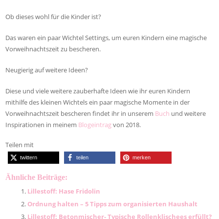
Ob dieses wohl für die Kinder ist?
Das waren ein paar Wichtel Settings, um euren Kindern eine magische
Vorweihnachtszeit zu bescheren.
Neugierig auf weitere Ideen?
Diese und viele weitere zauberhafte Ideen wie ihr euren Kindern
mithilfe des kleinen Wichtels ein paar magische Momente in der
Vorweihnachtszeit bescheren findet ihr in unserem
Buch
und weitere
Inspirationen in meinem
Blogeintrag
von 2018.
Teilen mit
twittern
teilen
merken
Ähnliche Beiträge:
Lillestoff: Hase Fridolin
Ordnung halten – 5 Tipps zum organisierten Haushalt
Lillestoff: Betonmischer- Typische Rollenklischees erfüllt?