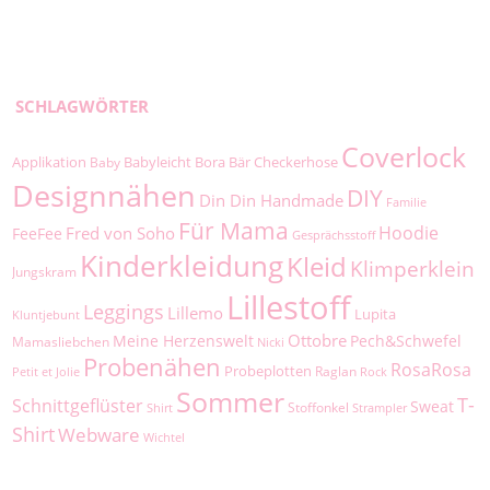
SCHLAGWÖRTER
Coverlock
Applikation
Babyleicht
Bora
Bär
Checkerhose
Baby
Designnähen
DIY
Din Din Handmade
Familie
Für Mama
Hoodie
Fred von Soho
FeeFee
Gesprächsstoff
Kinderkleidung
Kleid
Klimperklein
Jungskram
Lillestoff
Leggings
Lillemo
Lupita
Kluntjebunt
Ottobre
Meine Herzenswelt
Pech&Schwefel
Mamasliebchen
Nicki
Probenähen
RosaRosa
Probeplotten
Raglan
Petit et Jolie
Rock
Sommer
T-
Schnittgeflüster
Sweat
Stoffonkel
Shirt
Strampler
Shirt
Webware
Wichtel