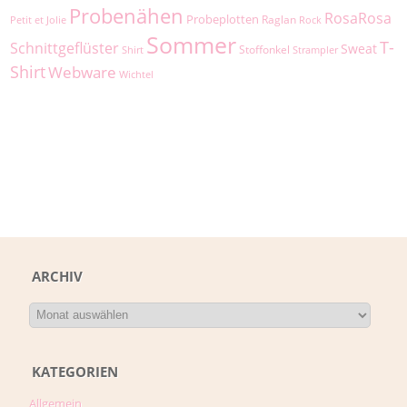
Probenähen
RosaRosa
Probeplotten
Raglan
Petit et Jolie
Rock
Sommer
T-
Schnittgeflüster
Sweat
Stoffonkel
Shirt
Strampler
Shirt
Webware
Wichtel
ARCHIV
KATEGORIEN
Allgemein