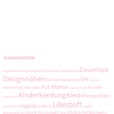
SCHLAGWÖRTER
Coverlock
Applikation
Babyleicht
Bora
Bär
Checkerhose
Baby
Designnähen
DIY
Din Din Handmade
Familie
Für Mama
Hoodie
Fred von Soho
FeeFee
Gesprächsstoff
Kinderkleidung
Kleid
Klimperklein
Jungskram
Lillestoff
Leggings
Lillemo
Lupita
Kluntjebunt
Ottobre
Meine Herzenswelt
Pech&Schwefel
Mamasliebchen
Nicki