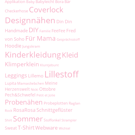
Applikation
Babyleicht
Bora
Bär
Baby
Coverlock
Checkerhose
Designnähen
Din Din
DIY
Handmade
Fred
FeeFee
Familie
Für Mama
von Soho
Gesprächsstoff
Hoodie
Jungskram
Kinderkleidung
Kleid
Klimperklein
Kluntjebunt
Lillestoff
Leggings
Lillemo
Meine
Lupita
Mamasliebchen
Ottobre
Herzenswelt
Nicki
Pech&Schwefel
Petit et Jolie
Probenähen
Probeplotten
Raglan
RosaRosa
Schnittgeflüster
Rock
Sommer
Stoffonkel
Shirt
Strampler
T-Shirt
Webware
Sweat
Wichtel