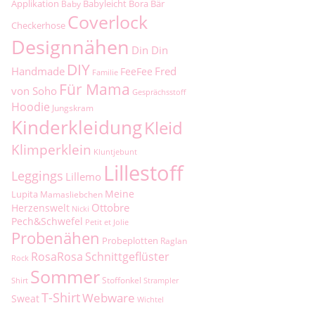
Applikation
Babyleicht
Bora
Bär
Baby
Coverlock
Checkerhose
Designnähen
Din Din
DIY
Handmade
Fred
FeeFee
Familie
Für Mama
von Soho
Gesprächsstoff
Hoodie
Jungskram
Kinderkleidung
Kleid
Klimperklein
Kluntjebunt
Lillestoff
Leggings
Lillemo
Meine
Lupita
Mamasliebchen
Ottobre
Herzenswelt
Nicki
Pech&Schwefel
Petit et Jolie
Probenähen
Probeplotten
Raglan
RosaRosa
Schnittgeflüster
Rock
Sommer
Stoffonkel
Shirt
Strampler
T-Shirt
Webware
Sweat
Wichtel