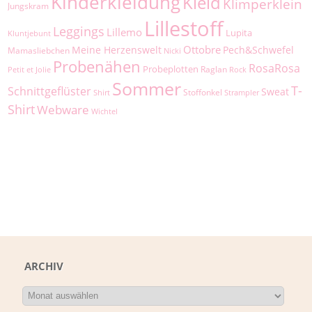
Kinderkleidung
Kleid
Klimperklein
Jungskram
Lillestoff
Leggings
Lillemo
Lupita
Kluntjebunt
Ottobre
Meine Herzenswelt
Pech&Schwefel
Mamasliebchen
Nicki
Probenähen
RosaRosa
Probeplotten
Raglan
Petit et Jolie
Rock
Sommer
T-
Schnittgeflüster
Sweat
Stoffonkel
Shirt
Strampler
Shirt
Webware
Wichtel
ARCHIV