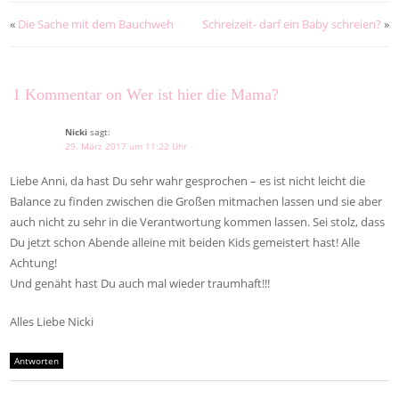
«
Die Sache mit dem Bauchweh
Schreizeit- darf ein Baby schreien?
»
1 Kommentar on Wer ist hier die Mama?
Nicki
sagt:
29. März 2017 um 11:22 Uhr
Liebe Anni, da hast Du sehr wahr gesprochen – es ist nicht leicht die
Balance zu finden zwischen die Großen mitmachen lassen und sie aber
auch nicht zu sehr in die Verantwortung kommen lassen. Sei stolz, dass
Du jetzt schon Abende alleine mit beiden Kids gemeistert hast! Alle
Achtung!
Und genäht hast Du auch mal wieder traumhaft!!!
Alles Liebe Nicki
Antworten