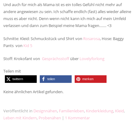
Und auch für mich als Mama ist es ein tolles Gefühl nicht mehr auf
andere angewiesen zu sein. Ich schaffe endlich (fast) alles wieder alleine
muss es aber nicht. Denn wenn nicht kann ich mich auf mein Umfeld
verlassen und dann zum Beispiel meine Mama fragen……. <3
Schnitte: Kleid: Schmuckstück und Shirt von
Rosarosa
, Hose: Baggy
Pants von
Kid 5
Stoff: Krokofant von
Gesprächsstoff
über
Lovelyforlong
Teilen mit
twittern
teilen
merken
Keine ähnlichen Artikel gefunden.
Veröffentlicht in
Designnähen
,
Familienleben
,
Kinderkleidung
,
Kleid
,
Leben mit Kindern
,
Probenähen
|
1 Kommentar