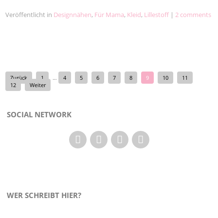
Veröffentlicht in
Designnähen
,
Für Mama
,
Kleid
,
Lillestoff
|
2 comments
Zurück
1
…
4
5
6
7
8
9
10
11
12
Weiter
SOCIAL NETWORK
WER SCHREIBT HIER?