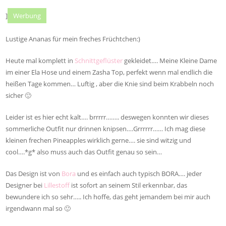
]
Werbung
Lustige Ananas für mein freches Früchtchen:)
Heute mal komplett in
Schnittgeflüster
gekleidet…. Meine Kleine Dame
im einer Ela Hose und einem Zasha Top, perfekt wenn mal endlich die
heißen Tage kommen… Luftig , aber die Knie sind beim Krabbeln noch
sicher 🙂
Leider ist es hier echt kalt…. brrrrr…….. deswegen konnten wir dieses
sommerliche Outfit nur drinnen knipsen….Grrrrrr…… Ich mag diese
kleinen frechen Pineapples wirklich gerne…. sie sind witzig und
cool….*g* also muss auch das Outfit genau so sein…
Das Design ist von
Bora
und es einfach auch typisch BORA…. jeder
Designer bei
Lillestoff
ist sofort an seinem Stil erkennbar, das
bewundere ich so sehr….. Ich hoffe, das geht jemandem bei mir auch
irgendwann mal so 🙂