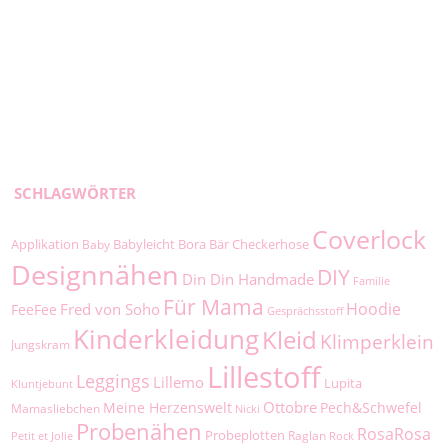
SCHLAGWÖRTER
Coverlock
Applikation
Babyleicht
Bora
Bär
Checkerhose
Baby
Designnähen
DIY
Din Din Handmade
Familie
Für Mama
Hoodie
Fred von Soho
FeeFee
Gesprächsstoff
Kinderkleidung
Kleid
Klimperklein
Jungskram
Lillestoff
Leggings
Lillemo
Lupita
Kluntjebunt
Ottobre
Meine Herzenswelt
Pech&Schwefel
Mamasliebchen
Nicki
Probenähen
RosaRosa
Probeplotten
Raglan
Petit et Jolie
Rock