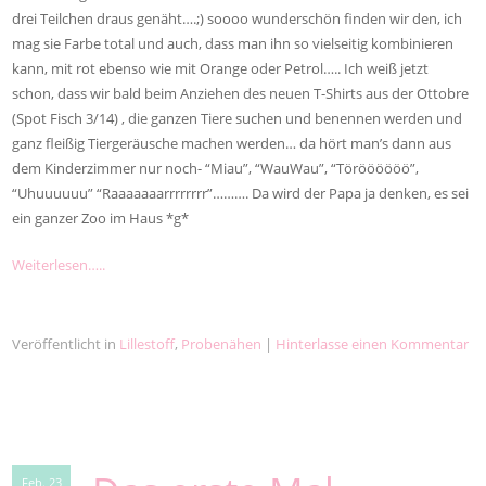
drei Teilchen draus genäht….;) soooo wunderschön finden wir den, ich
mag sie Farbe total und auch, dass man ihn so vielseitig kombinieren
kann, mit rot ebenso wie mit Orange oder Petrol….. Ich weiß jetzt
schon, dass wir bald beim Anziehen des neuen T-Shirts aus der Ottobre
(Spot Fisch 3/14) , die ganzen Tiere suchen und benennen werden und
ganz fleißig Tiergeräusche machen werden… da hört man’s dann aus
dem Kinderzimmer nur noch- “Miau”, “WauWau”, “Töröööööö”,
“Uhuuuuuu” “Raaaaaaarrrrrrrr”………. Da wird der Papa ja denken, es sei
ein ganzer Zoo im Haus *g*
Weiterlesen…..
Veröffentlicht in
Lillestoff
,
Probenähen
|
Hinterlasse einen Kommentar
Feb. 23