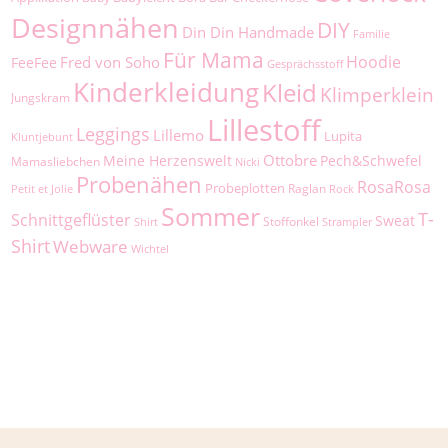
Designnähen
DIY
Din Din Handmade
Familie
Für Mama
Hoodie
Fred von Soho
FeeFee
Gesprächsstoff
Kinderkleidung
Kleid
Klimperklein
Jungskram
Lillestoff
Leggings
Lillemo
Lupita
Kluntjebunt
Ottobre
Meine Herzenswelt
Pech&Schwefel
Mamasliebchen
Nicki
Probenähen
RosaRosa
Probeplotten
Raglan
Petit et Jolie
Rock
Sommer
T-
Schnittgeflüster
Sweat
Stoffonkel
Shirt
Strampler
Shirt
Webware
Wichtel