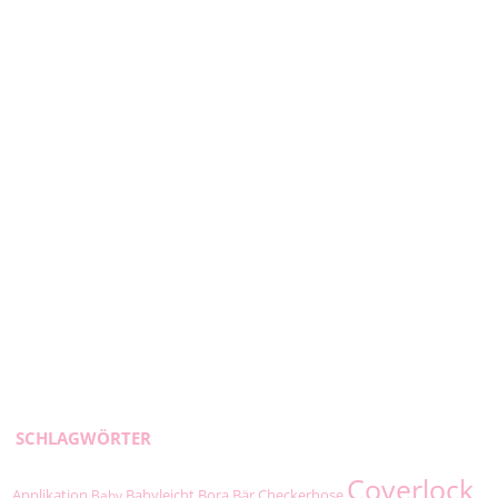
SCHLAGWÖRTER
Coverlock
Applikation
Babyleicht
Bora
Bär
Checkerhose
Baby