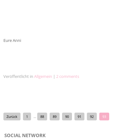
Eure Anni
Veröffentlicht in
Allgemein
|
2 comments
Zurück
1
…
88
89
90
91
92
93
SOCIAL NETWORK