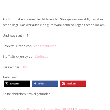
Als Stoff habe ich einen leicht fallenden Strickjersey gewählt, damit es
schön liegt. Das war auch eine gute Wahl,denn so liegt es schön locker.
Und was sagt ihr?
Schnitt: Durana von
Schnittgeflüster
Stoff: Strickjersey von
Stoffe.de
verlinkt bei
RUMS
Teilen mit
twittern
teilen
merken
Keine ähnlichen Artikel gefunden.
Veröffentlicht in
Für Mama
,
Probenähen
,
RUMS
|
3 comments