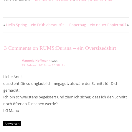
«
Hello Spring – ein Frühjahrsoutfit
Paperbag – ein neuer Papiermüll
»
3 Comments on RUMS:Durana – ein Oversizedshirt
Manuela Hoffmann
sagt:
25. Februar 2016 um 19:58 Uhr
Liebe Anni,
das steht Dir so unglaublich megagut, als wäre der Schnitt für Dich
gemacht!
Ich bin schwerstens begeistert und ziemlich sicher, dass ich den Schnitt
noch öfter an Dir sehen werde?
LG Manu
Antworten