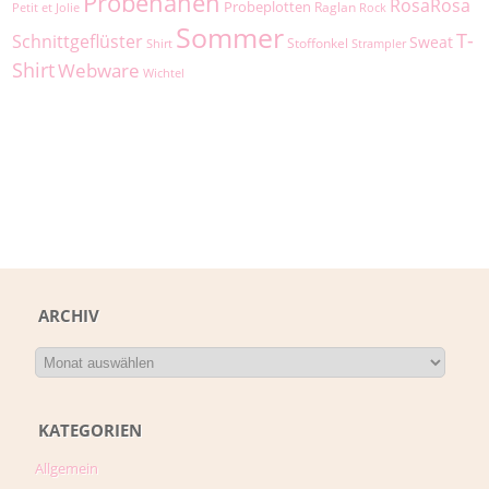
Probenähen
RosaRosa
Probeplotten
Raglan
Petit et Jolie
Rock
Sommer
T-
Schnittgeflüster
Sweat
Stoffonkel
Shirt
Strampler
Shirt
Webware
Wichtel
ARCHIV
KATEGORIEN
Allgemein