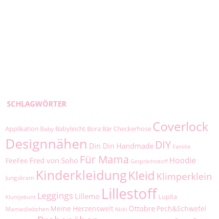
SCHLAGWÖRTER
Coverlock
Applikation
Babyleicht
Bora
Bär
Checkerhose
Baby
Designnähen
DIY
Din Din Handmade
Familie
Für Mama
Hoodie
Fred von Soho
FeeFee
Gesprächsstoff
Kinderkleidung
Kleid
Klimperklein
Jungskram
Lillestoff
Leggings
Lillemo
Lupita
Kluntjebunt
Ottobre
Meine Herzenswelt
Pech&Schwefel
Mamasliebchen
Nicki