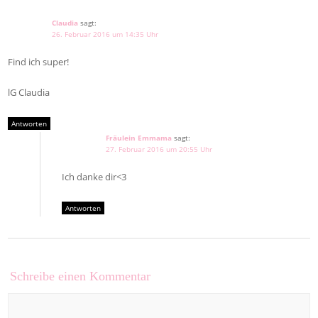
Claudia
sagt:
26. Februar 2016 um 14:35 Uhr
Find ich super!
lG Claudia
Antworten
Fräulein Emmama
sagt:
27. Februar 2016 um 20:55 Uhr
Ich danke dir<3
Antworten
Schreibe einen Kommentar