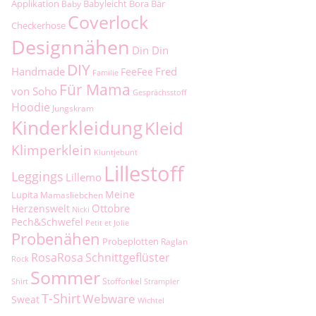
Applikation
Babyleicht
Bora
Bär
Baby
Coverlock
Checkerhose
Designnähen
Din Din
DIY
Handmade
Fred
FeeFee
Familie
Für Mama
von Soho
Gesprächsstoff
Hoodie
Jungskram
Kinderkleidung
Kleid
Klimperklein
Kluntjebunt
Lillestoff
Leggings
Lillemo
Meine
Lupita
Mamasliebchen
Ottobre
Herzenswelt
Nicki
Pech&Schwefel
Petit et Jolie
Probenähen
Probeplotten
Raglan
RosaRosa
Schnittgeflüster
Rock
Sommer
Stoffonkel
Shirt
Strampler
T-Shirt
Webware
Sweat
Wichtel