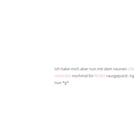
Ich habe mich aber nun mit dem neunen
Lil
Heidnäht
nochmal für
RUMS
rausgeputzt. Irg
nun *g*