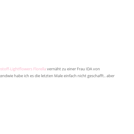
lestoff-Lightflowers Florella
vernäht zu einer Frau IDA von
endwie habe ich es die letzten Male einfach nicht geschafft.. aber