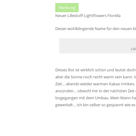
Werbung
Neuer Lillestoff-Lightflowers Florella
Dieser wohlklingende Name für den neuen b
Lil
DIeses Rot ist wirklich schön und leutet doc
aber die Sonne noch recht warm sein kann. I
Zeit… abends wieder warmen Kakao trinken,
anzünden… obwohl mir in der nächsten Zeit e
losgegangen mit dem Umbau. Mein Mann hat
gewerkelt… ich bin selber so gespannt wie es