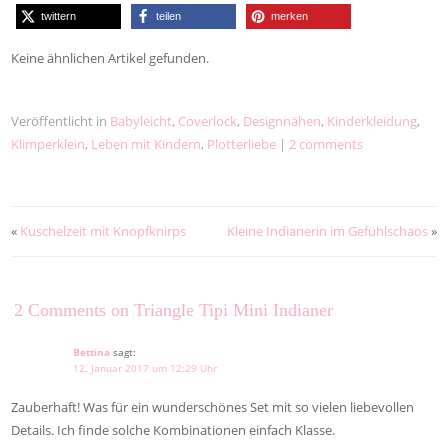
twittern
teilen
merken
Keine ähnlichen Artikel gefunden.
Veröffentlicht in
Babyleicht
,
Coverlock
,
Designnähen
,
Kinderkleidung
,
Klimperklein
,
Leben mit Kindern
,
Plotterliebe
|
2 comments
«
Kuschelzeit mit Knopfknirps
Kleine Indianerin im Gefühlschaos
»
2 Comments on Triangle Tipi Mini Indianer
Bettina
sagt:
12. Januar 2017 um 12:29 Uhr
Zauberhaft! Was für ein wunderschönes Set mit so vielen liebevollen
Details. Ich finde solche Kombinationen einfach Klasse.