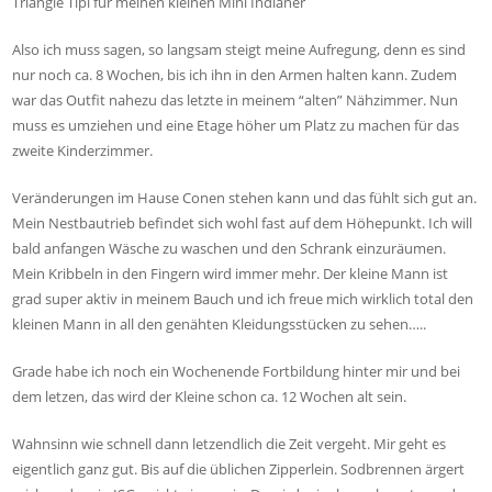
Triangle Tipi für meinen kleinen Mini Indianer
Also ich muss sagen, so langsam steigt meine Aufregung, denn es sind
nur noch ca. 8 Wochen, bis ich ihn in den Armen halten kann. Zudem
war das Outfit nahezu das letzte in meinem “alten” Nähzimmer. Nun
muss es umziehen und eine Etage höher um Platz zu machen für das
zweite Kinderzimmer.
Veränderungen im Hause Conen stehen kann und das fühlt sich gut an.
Mein Nestbautrieb befindet sich wohl fast auf dem Höhepunkt. Ich will
bald anfangen Wäsche zu waschen und den Schrank einzuräumen.
Mein Kribbeln in den Fingern wird immer mehr. Der kleine Mann ist
grad super aktiv in meinem Bauch und ich freue mich wirklich total den
kleinen Mann in all den genähten Kleidungsstücken zu sehen…..
Grade habe ich noch ein Wochenende Fortbildung hinter mir und bei
dem letzen, das wird der Kleine schon ca. 12 Wochen alt sein.
Wahnsinn wie schnell dann letzendlich die Zeit vergeht. Mir geht es
eigentlich ganz gut. Bis auf die üblichen Zipperlein. Sodbrennen ärgert