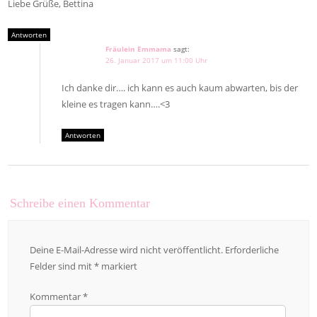
Liebe Grüße, Bettina
Antworten
Fräulein Emmama
sagt:
26. Januar 2017 um 11:00 Uhr
Ich danke dir…. ich kann es auch kaum abwarten, bis der
kleine es tragen kann….<3
Antworten
Schreibe einen Kommentar
Deine E-Mail-Adresse wird nicht veröffentlicht.
Erforderliche
Felder sind mit
*
markiert
Kommentar
*