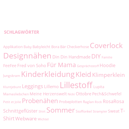
SCHLAGWÖRTER
Coverlock
Applikation
Babyleicht
Bora
Bär
Checkerhose
Baby
Designnähen
DIY
Din Din Handmade
Familie
Für Mama
Hoodie
Fred von Soho
FeeFee
Gesprächsstoff
Kinderkleidung
Kleid
Klimperklein
Jungskram
Lillestoff
Leggings
Lillemo
Lupita
Kluntjebunt
Ottobre
Meine Herzenswelt
Pech&Schwefel
Mamasliebchen
Nicki
Probenähen
RosaRosa
Probeplotten
Raglan
Petit et Jolie
Rock
Sommer
T-
Schnittgeflüster
Sweat
Stoffonkel
Shirt
Strampler
Shirt
Webware
Wichtel