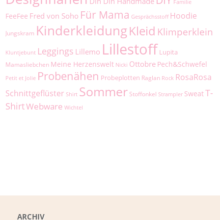
Din Din Handmade
Familie
Für Mama
Hoodie
Fred von Soho
FeeFee
Gesprächsstoff
Kinderkleidung
Kleid
Klimperklein
Jungskram
Lillestoff
Leggings
Lillemo
Lupita
Kluntjebunt
Ottobre
Meine Herzenswelt
Pech&Schwefel
Mamasliebchen
Nicki
Probenähen
RosaRosa
Probeplotten
Raglan
Petit et Jolie
Rock
Sommer
T-
Schnittgeflüster
Sweat
Stoffonkel
Shirt
Strampler
Shirt
Webware
Wichtel
ARCHIV