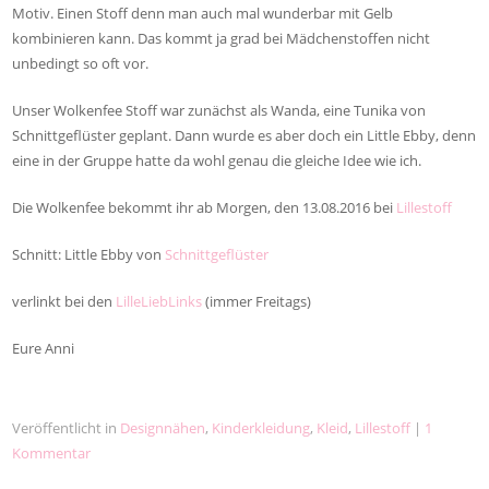
Motiv. Einen Stoff denn man auch mal wunderbar mit Gelb
kombinieren kann. Das kommt ja grad bei Mädchenstoffen nicht
unbedingt so oft vor.
Unser Wolkenfee Stoff war zunächst als Wanda, eine Tunika von
Schnittgeflüster geplant. Dann wurde es aber doch ein Little Ebby, denn
eine in der Gruppe hatte da wohl genau die gleiche Idee wie ich.
Die Wolkenfee bekommt ihr ab Morgen, den 13.08.2016 bei
Lillestoff
Schnitt: Little Ebby von
Schnittgeflüster
verlinkt bei den
LilleLiebLinks
(immer Freitags)
Eure Anni
Veröffentlicht in
Designnähen
,
Kinderkleidung
,
Kleid
,
Lillestoff
|
1
Kommentar