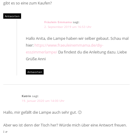
gibt es so eine zum Kaufen?
Antworten
Fräulein Emmama
sagt:
2. September 2019 um 16:53 Uhr
Hallo Anita, die Lampe haben wir selber gebaut. Schau mal
hier:
https://www.fraeuleinemmama.de/diy-
esszimmerlampe/
Da findest du die Anleitung dazu. Liebe
Grüße Anni
Antworten
Katrin
sagt:
19. Januar 2020 um 14:00 Uhr
Hallo, mir gefällt die Lampe auch sehr gut. 🙂
Aber wo ist denn der Tisch her? Würde mich über eine Antwort freuen.
Lg