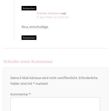
Antworten
Fräulein Emmama
sagt:
9. April 2020 um 15:36 Uhr
Riva, entschuldige
Antworten
Schreibe einen Kommentar
Deine E-Mail-Adresse wird nicht veröffentlicht.
Erforderliche
Felder sind mit
*
markiert
Kommentar
*