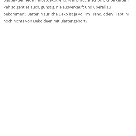
Blätter- der neue Herbstdekotrend. Wer braucht schon Lichterketten?
Pah so geht es auch, günstig, nie ausverkauft und überall zu
bekommen:) Bätter. Naürliche Deko ist ja voll im Trend, oder? Habt ihr
noch nichts von Dekoideen mit Blätter gehört?