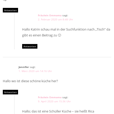
Antworten
Fräulein Emmama
sagt:
2. Februar 2020 um 8:48 Uhr
Hallo Katrin schau mal in der Suchfunktion nach „Tisch“ da
gibt es einen Beitrag zu 🙂
Antworten
Jennifer
sagt:
1. März 2020 um 14:16 Uhr
Hallo wo ist diese schöne küche her?
Antworten
Fräulein Emmama
sagt:
9. April 2020 um 15:36 Uhr
Hallo; das ist eine Schüller Küche – sie heißt Rica