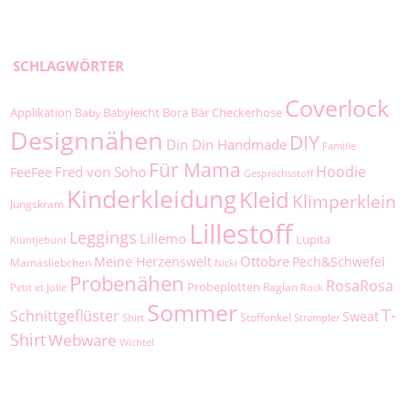
SCHLAGWÖRTER
Coverlock
Applikation
Babyleicht
Bora
Bär
Checkerhose
Baby
Designnähen
DIY
Din Din Handmade
Familie
Für Mama
Hoodie
Fred von Soho
FeeFee
Gesprächsstoff
Kinderkleidung
Kleid
Klimperklein
Jungskram
Lillestoff
Leggings
Lillemo
Lupita
Kluntjebunt
Ottobre
Meine Herzenswelt
Pech&Schwefel
Mamasliebchen
Nicki
Probenähen
RosaRosa
Probeplotten
Raglan
Petit et Jolie
Rock
Sommer
T-
Schnittgeflüster
Sweat
Stoffonkel
Shirt
Strampler
Shirt
Webware
Wichtel