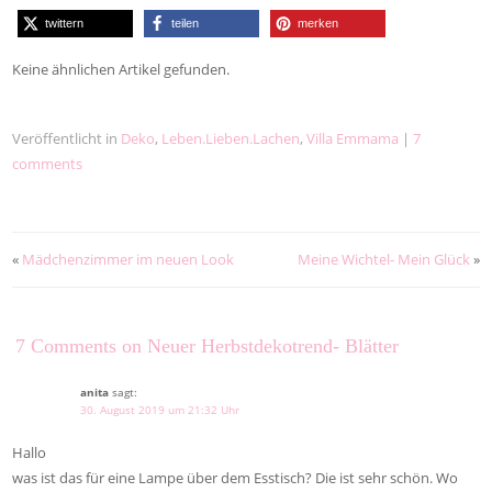
twittern
teilen
merken
Keine ähnlichen Artikel gefunden.
Veröffentlicht in
Deko
,
Leben.Lieben.Lachen
,
Villa Emmama
|
7
comments
«
Mädchenzimmer im neuen Look
Meine Wichtel- Mein Glück
»
7 Comments on Neuer Herbstdekotrend- Blätter
anita
sagt:
30. August 2019 um 21:32 Uhr
Hallo
was ist das für eine Lampe über dem Esstisch? Die ist sehr schön. Wo