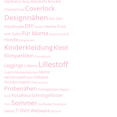
Applikation
Babyleicht
Bora
Bär
Baby
Coverlock
Checkerhose
Designnähen
Din Din
DIY
Handmade
Fred
FeeFee
Familie
Für Mama
von Soho
Gesprächsstoff
Hoodie
Jungskram
Kinderkleidung
Kleid
Klimperklein
Kluntjebunt
Lillestoff
Leggings
Lillemo
Meine
Lupita
Mamasliebchen
Ottobre
Herzenswelt
Nicki
Pech&Schwefel
Petit et Jolie
Probenähen
Probeplotten
Raglan
RosaRosa
Schnittgeflüster
Rock
Sommer
Stoffonkel
Shirt
Strampler
T-Shirt
Webware
Sweat
Wichtel