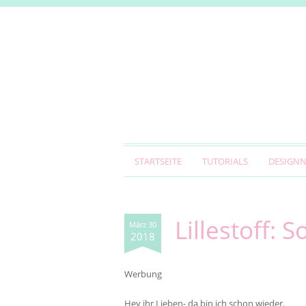
STARTSEITE
TUTORIALS
DESIGN
Lillestoff:
März 30
2018
Werbung
Hey ihr Lieben- da bin ich schon wieder.