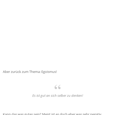
Aber zurück zum Thema: Egoismus!
Es ist gut an sich selber zu denken!
Kann das was gutes sein? Meist ist es doch eher was sehr negativ