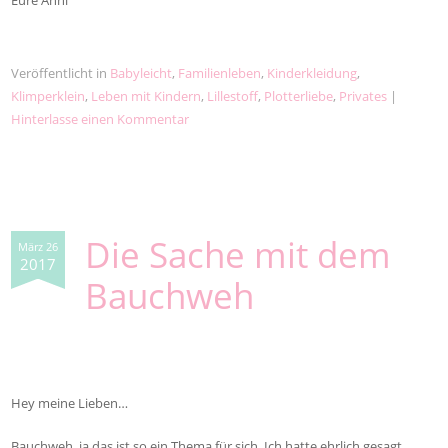
Veröffentlicht in
Babyleicht
,
Familienleben
,
Kinderkleidung
,
Klimperklein
,
Leben mit Kindern
,
Lillestoff
,
Plotterliebe
,
Privates
|
Hinterlasse einen Kommentar
Die Sache mit dem
März 26
2017
Bauchweh
Hey meine Lieben…
Bauchweh, ja das ist so ein Thema für sich. Ich hatte ehrlich gesagt