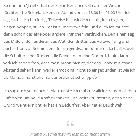
So und nun? Ja jetzt hat der kleine Kerl aber seit ca. einer Woche
fürchterliche Schreiattaken am Abend von ca. 18:00 bis 21:00 Uhr- ich
sag euch – ich bin fertig. Teilweise hilft wirklich nichts, kein tragen,
singen, wippen, stillen… es ist zum verzweifeln. Und auch ich musste
dann schon das eine oder andere Tränchen verdrücken. Den einen Tag
aus Mitleid, den anderen aus Wut, den dritten aus Verzweiflung und
auch schon vor Schmerzen. Denn irgendwann tut mir einfach alles weh,
die Schultern, der Rücken, die Beine und meine Ohren. Ich bin dann
wirklich soooo froh, dass mein Mann hier ist, der das Ganze mit etwas
Abstand sehen kann, weil er emotional nicht so eingebunden ist wie ich
als Mama…. Es ist eher so der prakmatische Typ 🙂
Ich sag euch so manches Mal musste ich mal kurz alleine raus, mal eben
Luft holen um neue Kraft zu tanken und weiter zu trösten, denn ohne
Grund weint er nicht, er hat ein Bedürfnis. Aber hat er Bauchweh?
Mama, kuschel mit mir, lass mich nicht allein!