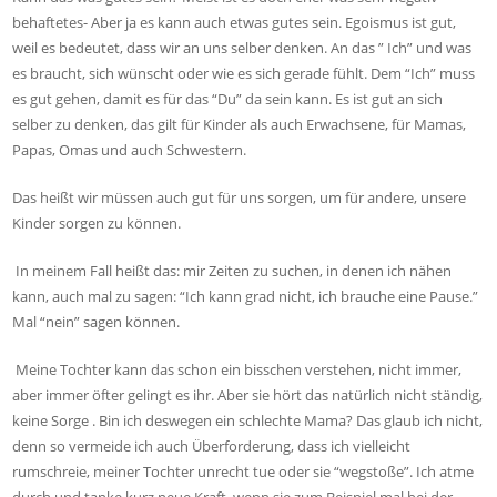
behaftetes- Aber ja es kann auch etwas gutes sein. Egoismus ist gut,
weil es bedeutet, dass wir an uns selber denken. An das ” Ich” und was
es braucht, sich wünscht oder wie es sich gerade fühlt. Dem “Ich” muss
es gut gehen, damit es für das “Du” da sein kann. Es ist gut an sich
selber zu denken, das gilt für Kinder als auch Erwachsene, für Mamas,
Papas, Omas und auch Schwestern.
Das heißt wir müssen auch gut für uns sorgen, um für andere, unsere
Kinder sorgen zu können.
In meinem Fall heißt das: mir Zeiten zu suchen, in denen ich nähen
kann, auch mal zu sagen: “Ich kann grad nicht, ich brauche eine Pause.”
Mal “nein” sagen können.
Meine Tochter kann das schon ein bisschen verstehen, nicht immer,
aber immer öfter gelingt es ihr. Aber sie hört das natürlich nicht ständig,
keine Sorge . Bin ich deswegen ein schlechte Mama? Das glaub ich nicht,
denn so vermeide ich auch Überforderung, dass ich vielleicht
rumschreie, meiner Tochter unrecht tue oder sie “wegstoße”. Ich atme
durch und tanke kurz neue Kraft, wenn sie zum Beispiel mal bei der