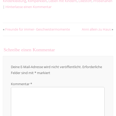
Kinderkleidung
,
Klimperklein
,
Leben mit Kindern
,
Lillestoff
,
Probenähen
|
Hinterlasse einen Kommentar
«
Freunde für immer- Geschwistermomente
Anni allein zu Haus
»
Schreibe einen Kommentar
Deine E-Mail-Adresse wird nicht veröffentlicht.
Erforderliche
Felder sind mit
*
markiert
Kommentar
*