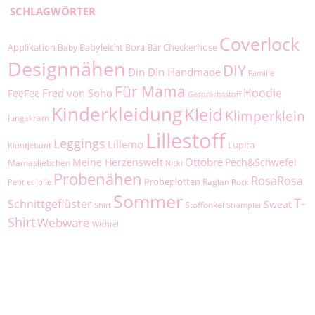
SCHLAGWÖRTER
Coverlock
Applikation
Babyleicht
Bora
Bär
Checkerhose
Baby
Designnähen
DIY
Din Din Handmade
Familie
Für Mama
Hoodie
Fred von Soho
FeeFee
Gesprächsstoff
Kinderkleidung
Kleid
Klimperklein
Jungskram
Lillestoff
Leggings
Lillemo
Lupita
Kluntjebunt
Ottobre
Meine Herzenswelt
Pech&Schwefel
Mamasliebchen
Nicki
Probenähen
RosaRosa
Probeplotten
Raglan
Petit et Jolie
Rock
Sommer
T-
Schnittgeflüster
Sweat
Stoffonkel
Shirt
Strampler
Shirt
Webware
Wichtel