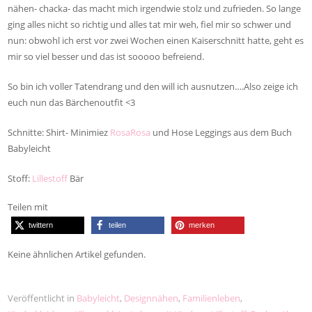
nähen- chacka- das macht mich irgendwie stolz und zufrieden. So lange
ging alles nicht so richtig und alles tat mir weh, fiel mir so schwer und
nun: obwohl ich erst vor zwei Wochen einen Kaiserschnitt hatte, geht es
mir so viel besser und das ist sooooo befreiend.
So bin ich voller Tatendrang und den will ich ausnutzen….Also zeige ich
euch nun das Bärchenoutfit <3
Schnitte: Shirt- Minimiez
RosaRosa
und Hose Leggings aus dem Buch
Babyleicht
Stoff:
Lillestoff
Bär
Teilen mit
twittern
teilen
merken
Keine ähnlichen Artikel gefunden.
Veröffentlicht in
Babyleicht
,
Designnähen
,
Familienleben
,