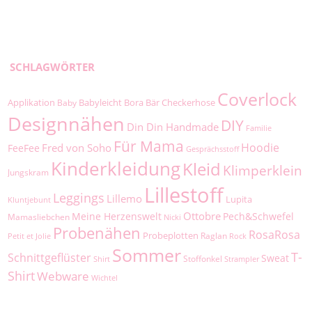
SCHLAGWÖRTER
Coverlock
Applikation
Babyleicht
Bora
Bär
Checkerhose
Baby
Designnähen
DIY
Din Din Handmade
Familie
Für Mama
Hoodie
Fred von Soho
FeeFee
Gesprächsstoff
Kinderkleidung
Kleid
Klimperklein
Jungskram
Lillestoff
Leggings
Lillemo
Lupita
Kluntjebunt
Ottobre
Meine Herzenswelt
Pech&Schwefel
Mamasliebchen
Nicki
Probenähen
RosaRosa
Probeplotten
Raglan
Petit et Jolie
Rock
Sommer
T-
Schnittgeflüster
Sweat
Stoffonkel
Shirt
Strampler
Shirt
Webware
Wichtel