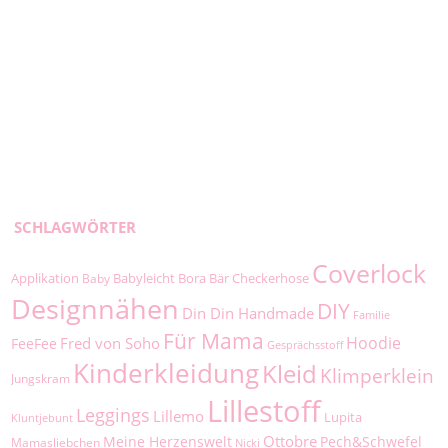
SCHLAGWÖRTER
Coverlock
Applikation
Babyleicht
Bora
Bär
Checkerhose
Baby
Designnähen
DIY
Din Din Handmade
Familie
Für Mama
Hoodie
Fred von Soho
FeeFee
Gesprächsstoff
Kinderkleidung
Kleid
Klimperklein
Jungskram
Lillestoff
Leggings
Lillemo
Lupita
Kluntjebunt
Ottobre
Meine Herzenswelt
Pech&Schwefel
Mamasliebchen
Nicki