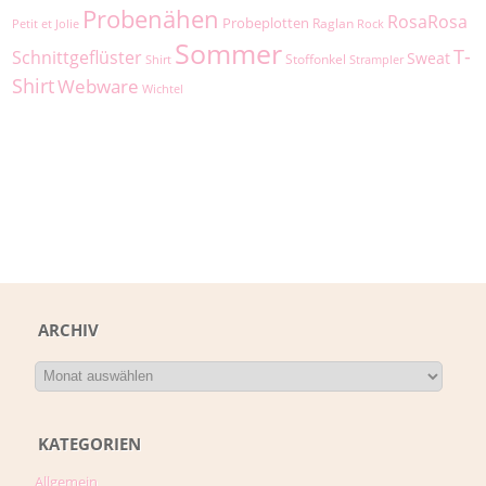
Probenähen
RosaRosa
Probeplotten
Raglan
Petit et Jolie
Rock
Sommer
T-
Schnittgeflüster
Sweat
Stoffonkel
Shirt
Strampler
Shirt
Webware
Wichtel
ARCHIV
KATEGORIEN
Allgemein