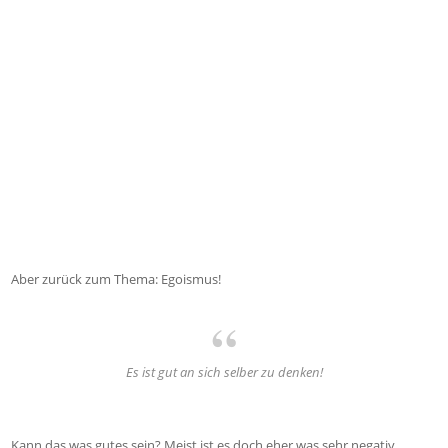
Aber zurück zum Thema: Egoismus!
Es ist gut an sich selber zu denken!
Kann das was gutes sein? Meist ist es doch eher was sehr negativ