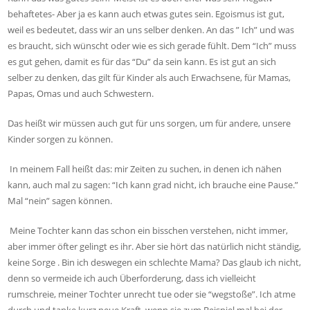
behaftetes- Aber ja es kann auch etwas gutes sein. Egoismus ist gut,
weil es bedeutet, dass wir an uns selber denken. An das ” Ich” und was
es braucht, sich wünscht oder wie es sich gerade fühlt. Dem “Ich” muss
es gut gehen, damit es für das “Du” da sein kann. Es ist gut an sich
selber zu denken, das gilt für Kinder als auch Erwachsene, für Mamas,
Papas, Omas und auch Schwestern.
Das heißt wir müssen auch gut für uns sorgen, um für andere, unsere
Kinder sorgen zu können.
In meinem Fall heißt das: mir Zeiten zu suchen, in denen ich nähen
kann, auch mal zu sagen: “Ich kann grad nicht, ich brauche eine Pause.”
Mal “nein” sagen können.
Meine Tochter kann das schon ein bisschen verstehen, nicht immer,
aber immer öfter gelingt es ihr. Aber sie hört das natürlich nicht ständig,
keine Sorge . Bin ich deswegen ein schlechte Mama? Das glaub ich nicht,
denn so vermeide ich auch Überforderung, dass ich vielleicht
rumschreie, meiner Tochter unrecht tue oder sie “wegstoße”. Ich atme
durch und tanke kurz neue Kraft, wenn sie zum Beispiel mal bei der