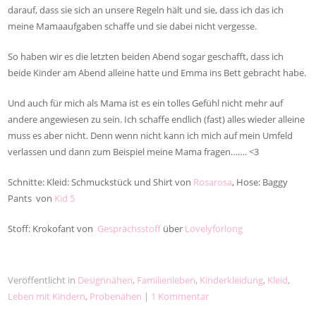
darauf, dass sie sich an unsere Regeln hält und sie, dass ich das ich
meine Mamaaufgaben schaffe und sie dabei nicht vergesse.
So haben wir es die letzten beiden Abend sogar geschafft, dass ich
beide Kinder am Abend alleine hatte und Emma ins Bett gebracht habe.
Und auch für mich als Mama ist es ein tolles Gefühl nicht mehr auf
andere angewiesen zu sein. Ich schaffe endlich (fast) alles wieder alleine
muss es aber nicht. Denn wenn nicht kann ich mich auf mein Umfeld
verlassen und dann zum Beispiel meine Mama fragen……. <3
Schnitte: Kleid: Schmuckstück und Shirt von
Rosarosa
, Hose: Baggy
Pants von
Kid 5
Stoff: Krokofant von
Gesprächsstoff
über
Lovelyforlong
Veröffentlicht in
Designnähen
,
Familienleben
,
Kinderkleidung
,
Kleid
,
Leben mit Kindern
,
Probenähen
|
1 Kommentar