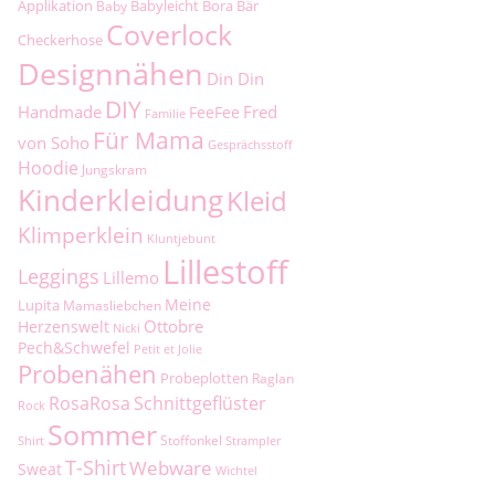
Applikation
Babyleicht
Bora
Bär
Baby
Coverlock
Checkerhose
Designnähen
Din Din
DIY
Handmade
Fred
FeeFee
Familie
Für Mama
von Soho
Gesprächsstoff
Hoodie
Jungskram
Kinderkleidung
Kleid
Klimperklein
Kluntjebunt
Lillestoff
Leggings
Lillemo
Meine
Lupita
Mamasliebchen
Ottobre
Herzenswelt
Nicki
Pech&Schwefel
Petit et Jolie
Probenähen
Probeplotten
Raglan
RosaRosa
Schnittgeflüster
Rock
Sommer
Stoffonkel
Shirt
Strampler
T-Shirt
Webware
Sweat
Wichtel