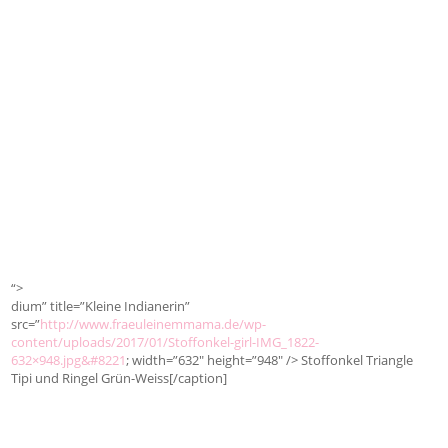
“>
dium” title=”Kleine Indianerin”
src=”
http://www.fraeuleinemmama.de/wp-
content/uploads/2017/01/Stoffonkel-girl-IMG_1822-
632×948.jpg&#8221
; width=”632″ height=”948″ /> Stoffonkel Triangle
Tipi und Ringel Grün-Weiss[/caption]