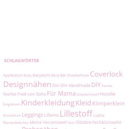
SCHLAGWÖRTER
Coverlock
Applikation
Babyleicht
Bora
Bär
Checkerhose
Baby
Designnähen
DIY
Din Din Handmade
Familie
Für Mama
Hoodie
Fred von Soho
FeeFee
Gesprächsstoff
Kinderkleidung
Kleid
Klimperklein
Jungskram
Lillestoff
Leggings
Lillemo
Lupita
Kluntjebunt
Ottobre
Meine Herzenswelt
Pech&Schwefel
Mamasliebchen
Nicki