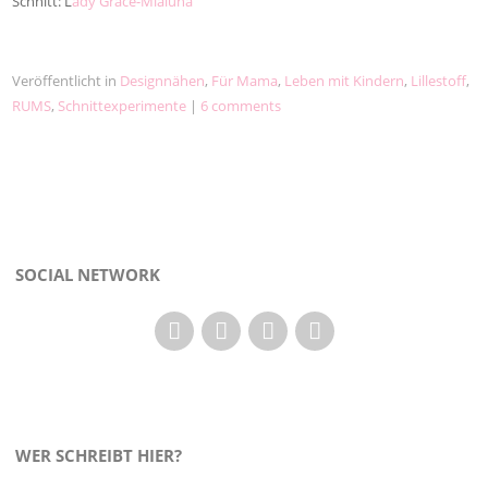
Schnitt: L
ady Grace-Mialuna
Veröffentlicht in
Designnähen
,
Für Mama
,
Leben mit Kindern
,
Lillestoff
,
RUMS
,
Schnittexperimente
|
6 comments
SOCIAL NETWORK
WER SCHREIBT HIER?