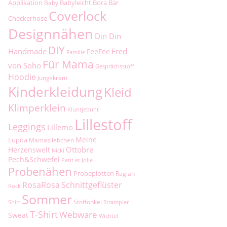
Applikation
Babyleicht
Bora
Bär
Baby
Coverlock
Checkerhose
Designnähen
Din Din
DIY
Handmade
Fred
FeeFee
Familie
Für Mama
von Soho
Gesprächsstoff
Hoodie
Jungskram
Kinderkleidung
Kleid
Klimperklein
Kluntjebunt
Lillestoff
Leggings
Lillemo
Meine
Lupita
Mamasliebchen
Ottobre
Herzenswelt
Nicki
Pech&Schwefel
Petit et Jolie
Probenähen
Probeplotten
Raglan
RosaRosa
Schnittgeflüster
Rock
Sommer
Stoffonkel
Shirt
Strampler
T-Shirt
Webware
Sweat
Wichtel