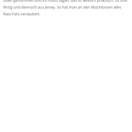
oben genommen und ich muss sagen, das ist wirklich praktisch, fix und
fertig und dennoch aus Jersey. So hat man an den Abschlüssen alles
Ratz-Fatz versäubert.