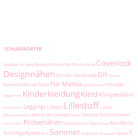
SCHLAGWÖRTER
Coverlock
Applikation
Babyleicht
Bora
Bär
Checkerhose
Baby
Designnähen
DIY
Din Din Handmade
Familie
Für Mama
Hoodie
Fred von Soho
FeeFee
Gesprächsstoff
Kinderkleidung
Kleid
Klimperklein
Jungskram
Lillestoff
Leggings
Lillemo
Lupita
Kluntjebunt
Ottobre
Meine Herzenswelt
Pech&Schwefel
Mamasliebchen
Nicki
Probenähen
RosaRosa
Probeplotten
Raglan
Petit et Jolie
Rock
Sommer
T-
Schnittgeflüster
Sweat
Stoffonkel
Shirt
Strampler