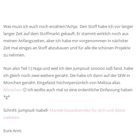
Was muss ich euch noch erzählen?Achja: Den Stoff habe ich vor langer
langer Zeit auf dem Stoffmarkt gekauft. Er stammt wirklich noch aus
meinen Anfangszeiten, aber ich habe mir vorgenommen in nächster
Zeit mal einiges an Stoff abzubauen und für alle die schönen Projekte
zu nehmen.
Nun also Teil 1:) Naja und weil ich den Jumpsuit sooooo süß fand, habe
ich gleich noch zwei weitere genäht. Die habe ich dann auf der SEW in
München genäht. Eingefasst höchstpersönlich von Melissa alias
Missichen
🙂 Ich wollte auch mal so eine ordentliche Einfassung haben
*g*
Schnitt: Jumpsuit Isabell-
Mariele bezauberndes für dich und deine
Liebsten.
Eure Anni