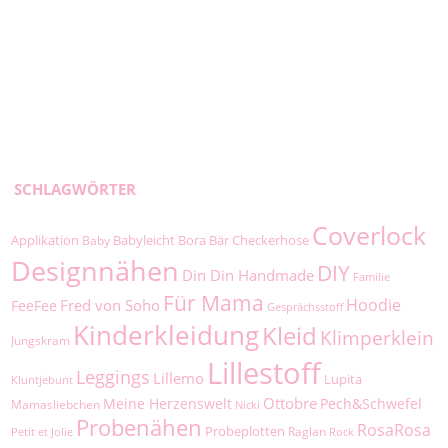
SCHLAGWÖRTER
Coverlock
Applikation
Babyleicht
Bora
Bär
Checkerhose
Baby
Designnähen
DIY
Din Din Handmade
Familie
Für Mama
Hoodie
Fred von Soho
FeeFee
Gesprächsstoff
Kinderkleidung
Kleid
Klimperklein
Jungskram
Lillestoff
Leggings
Lillemo
Lupita
Kluntjebunt
Ottobre
Meine Herzenswelt
Pech&Schwefel
Mamasliebchen
Nicki
Probenähen
RosaRosa
Probeplotten
Raglan
Petit et Jolie
Rock