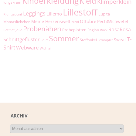
Kinderkleidung
Kleid
Klimperklein
Jungskram
Lillestoff
Leggings
Lillemo
Lupita
Kluntjebunt
Ottobre
Meine Herzenswelt
Pech&Schwefel
Mamasliebchen
Nicki
Probenähen
RosaRosa
Probeplotten
Raglan
Petit et Jolie
Rock
Sommer
T-
Schnittgeflüster
Sweat
Stoffonkel
Shirt
Strampler
Shirt
Webware
Wichtel
ARCHIV