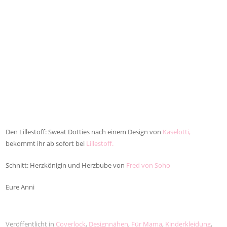
Den Lillestoff: Sweat Dotties nach einem Design von
Käselotti,
bekommt ihr ab sofort bei
Lillestoff.
Schnitt: Herzkönigin und Herzbube von
Fred von Soho
Eure Anni
Veröffentlicht in
Coverlock
,
Designnähen
,
Für Mama
,
Kinderkleidung
,