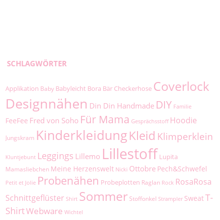
SCHLAGWÖRTER
Coverlock
Applikation
Babyleicht
Bora
Bär
Checkerhose
Baby
Designnähen
DIY
Din Din Handmade
Familie
Für Mama
Hoodie
Fred von Soho
FeeFee
Gesprächsstoff
Kinderkleidung
Kleid
Klimperklein
Jungskram
Lillestoff
Leggings
Lillemo
Lupita
Kluntjebunt
Ottobre
Meine Herzenswelt
Pech&Schwefel
Mamasliebchen
Nicki
Probenähen
RosaRosa
Probeplotten
Raglan
Petit et Jolie
Rock
Sommer
T-
Schnittgeflüster
Sweat
Stoffonkel
Shirt
Strampler
Shirt
Webware
Wichtel