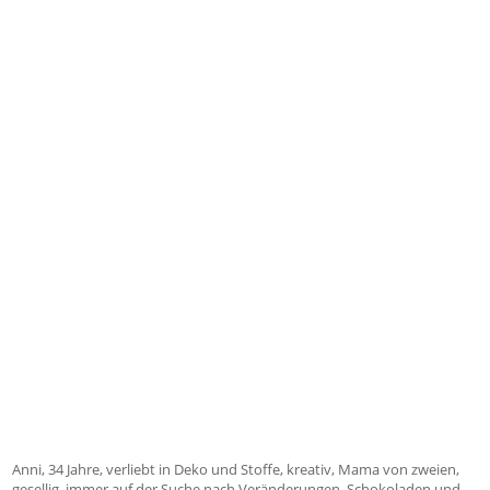
Anni, 34 Jahre, verliebt in Deko und Stoffe, kreativ, Mama von zweien,
gesellig, immer auf der Suche nach Veränderungen, Schokoladen und