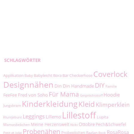
SCHLAGWÖRTER
Coverlock
Applikation
Babyleicht
Bora
Bär
Checkerhose
Baby
Designnähen
DIY
Din Din Handmade
Familie
Für Mama
Hoodie
Fred von Soho
FeeFee
Gesprächsstoff
Kinderkleidung
Kleid
Klimperklein
Jungskram
Lillestoff
Leggings
Lillemo
Lupita
Kluntjebunt
Ottobre
Meine Herzenswelt
Pech&Schwefel
Mamasliebchen
Nicki
Probenähen
RosaRosa
Probeplotten
Raglan
Petit et Jolie
Rock