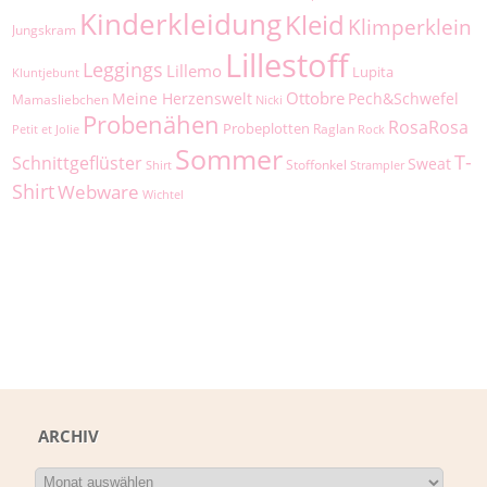
Kinderkleidung
Kleid
Klimperklein
Jungskram
Lillestoff
Leggings
Lillemo
Lupita
Kluntjebunt
Ottobre
Meine Herzenswelt
Pech&Schwefel
Mamasliebchen
Nicki
Probenähen
RosaRosa
Probeplotten
Raglan
Petit et Jolie
Rock
Sommer
T-
Schnittgeflüster
Sweat
Stoffonkel
Shirt
Strampler
Shirt
Webware
Wichtel
ARCHIV