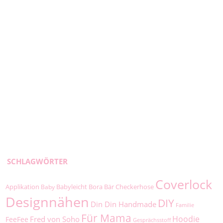
SCHLAGWÖRTER
Coverlock
Applikation
Babyleicht
Bora
Bär
Checkerhose
Baby
Designnähen
DIY
Din Din Handmade
Familie
Für Mama
Hoodie
Fred von Soho
FeeFee
Gesprächsstoff