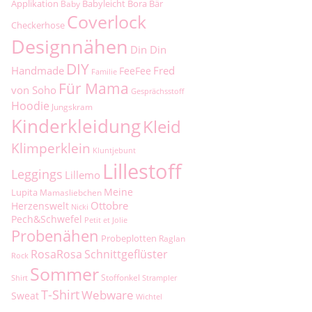
Applikation
Babyleicht
Bora
Bär
Baby
Coverlock
Checkerhose
Designnähen
Din Din
DIY
Handmade
Fred
FeeFee
Familie
Für Mama
von Soho
Gesprächsstoff
Hoodie
Jungskram
Kinderkleidung
Kleid
Klimperklein
Kluntjebunt
Lillestoff
Leggings
Lillemo
Meine
Lupita
Mamasliebchen
Ottobre
Herzenswelt
Nicki
Pech&Schwefel
Petit et Jolie
Probenähen
Probeplotten
Raglan
RosaRosa
Schnittgeflüster
Rock
Sommer
Stoffonkel
Shirt
Strampler
T-Shirt
Webware
Sweat
Wichtel