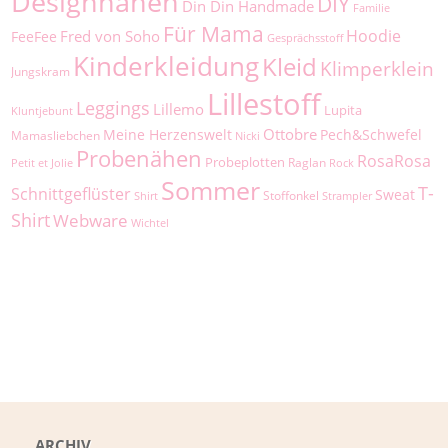
Designnähen
DIY
Din Din Handmade
Familie
Für Mama
Hoodie
Fred von Soho
FeeFee
Gesprächsstoff
Kinderkleidung
Kleid
Klimperklein
Jungskram
Lillestoff
Leggings
Lillemo
Lupita
Kluntjebunt
Ottobre
Meine Herzenswelt
Pech&Schwefel
Mamasliebchen
Nicki
Probenähen
RosaRosa
Probeplotten
Raglan
Petit et Jolie
Rock
Sommer
T-
Schnittgeflüster
Sweat
Stoffonkel
Shirt
Strampler
Shirt
Webware
Wichtel
ARCHIV