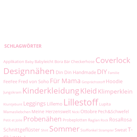
SCHLAGWÖRTER
Coverlock
Applikation
Babyleicht
Bora
Bär
Checkerhose
Baby
Designnähen
DIY
Din Din Handmade
Familie
Für Mama
Hoodie
Fred von Soho
FeeFee
Gesprächsstoff
Kinderkleidung
Kleid
Klimperklein
Jungskram
Lillestoff
Leggings
Lillemo
Lupita
Kluntjebunt
Ottobre
Meine Herzenswelt
Pech&Schwefel
Mamasliebchen
Nicki
Probenähen
RosaRosa
Probeplotten
Raglan
Petit et Jolie
Rock
Sommer
T-
Schnittgeflüster
Sweat
Stoffonkel
Shirt
Strampler