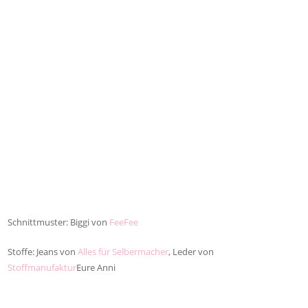
Schnittmuster: Biggi von
FeeFee
Stoffe: Jeans von
Alles für Selbermacher
, Leder von
Stoffmanufaktur
Eure Anni