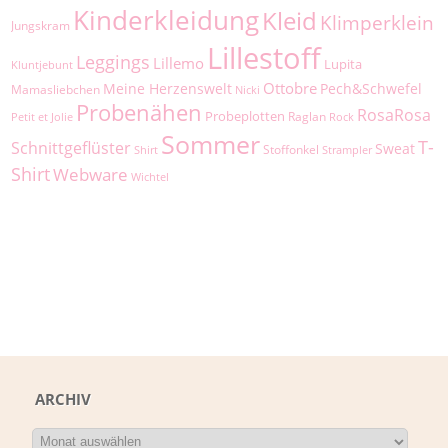
Kinderkleidung
Kleid
Klimperklein
Jungskram
Lillestoff
Leggings
Lillemo
Lupita
Kluntjebunt
Ottobre
Meine Herzenswelt
Pech&Schwefel
Mamasliebchen
Nicki
Probenähen
RosaRosa
Probeplotten
Raglan
Petit et Jolie
Rock
Sommer
T-
Schnittgeflüster
Sweat
Stoffonkel
Shirt
Strampler
Shirt
Webware
Wichtel
ARCHIV