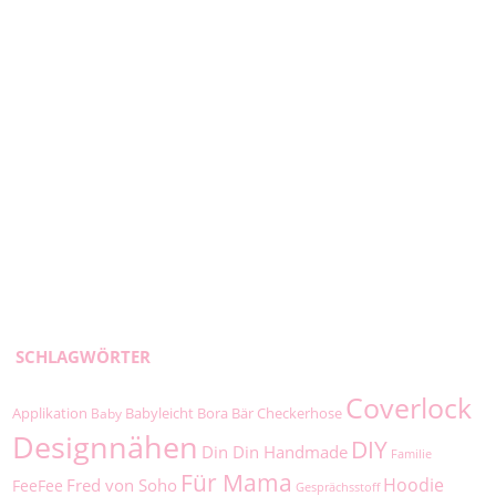
SCHLAGWÖRTER
Coverlock
Applikation
Babyleicht
Bora
Bär
Checkerhose
Baby
Designnähen
DIY
Din Din Handmade
Familie
Für Mama
Hoodie
Fred von Soho
FeeFee
Gesprächsstoff