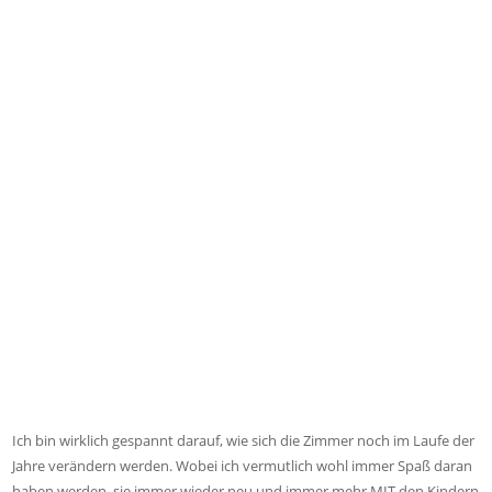
Ich bin wirklich gespannt darauf, wie sich die Zimmer noch im Laufe der
Jahre verändern werden. Wobei ich vermutlich wohl immer Spaß daran
haben werden, sie immer wieder neu und immer mehr MIT den Kindern