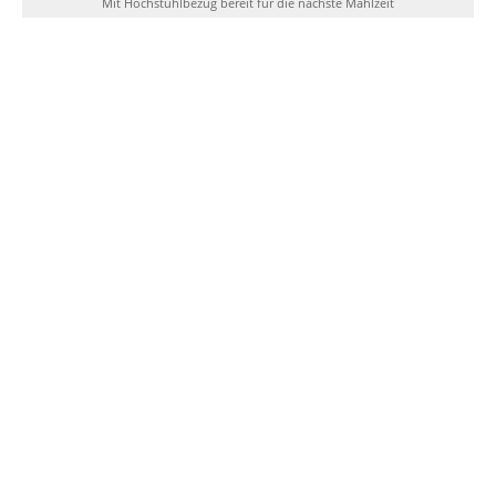
Mit Hochstuhlbezug bereit für die nächste Mahlzeit