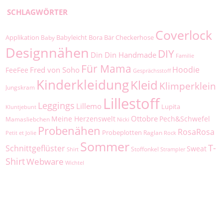
SCHLAGWÖRTER
Coverlock
Applikation
Babyleicht
Bora
Bär
Checkerhose
Baby
Designnähen
DIY
Din Din Handmade
Familie
Für Mama
Hoodie
Fred von Soho
FeeFee
Gesprächsstoff
Kinderkleidung
Kleid
Klimperklein
Jungskram
Lillestoff
Leggings
Lillemo
Lupita
Kluntjebunt
Ottobre
Meine Herzenswelt
Pech&Schwefel
Mamasliebchen
Nicki
Probenähen
RosaRosa
Probeplotten
Raglan
Petit et Jolie
Rock
Sommer
T-
Schnittgeflüster
Sweat
Stoffonkel
Shirt
Strampler
Shirt
Webware
Wichtel