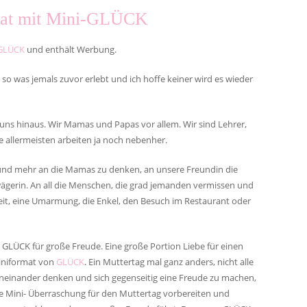
rmat mit Mini-GLÜCK
GLÜCK
und enthält Werbung.
 so was jemals zuvor erlebt und ich hoffe keiner wird es wieder
 uns hinaus. Wir Mamas und Papas vor allem. Wir sind Lehrer,
ie allermeisten arbeiten ja noch nebenher.
und mehr an die Mamas zu denken, an unsere Freundin die
ägerin. An all die Menschen, die grad jemanden vermissen und
eit, eine Umarmung, die Enkel, den Besuch im Restaurant oder
 GLÜCK für große Freude. Eine große Portion Liebe für einen
iniformat von
GLÜCK
. Ein Muttertag mal ganz anders, nicht alle
einander denken und sich gegenseitig eine Freude zu machen,
ine Mini- Überraschung für den Muttertag vorbereiten und