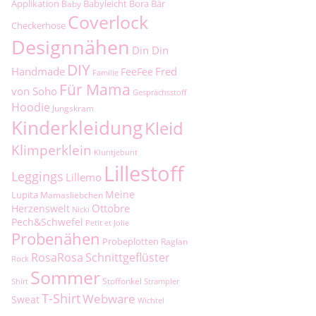
Applikation
Babyleicht
Bora
Bär
Baby
Coverlock
Checkerhose
Designnähen
Din Din
DIY
Handmade
Fred
FeeFee
Familie
Für Mama
von Soho
Gesprächsstoff
Hoodie
Jungskram
Kinderkleidung
Kleid
Klimperklein
Kluntjebunt
Lillestoff
Leggings
Lillemo
Meine
Lupita
Mamasliebchen
Ottobre
Herzenswelt
Nicki
Pech&Schwefel
Petit et Jolie
Probenähen
Probeplotten
Raglan
RosaRosa
Schnittgeflüster
Rock
Sommer
Stoffonkel
Shirt
Strampler
T-Shirt
Webware
Sweat
Wichtel