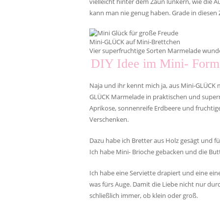
vielleicht hinter dem Zaun lünkern, wie die
kann man nie genug haben. Grade in diesen Z
Mini-GLÜCK auf Mini-Brettchen
Vier superfruchtige Sorten Marmelade wund
DIY Idee im Mini- Form
Naja und ihr kennt mich ja, aus Mini-GLÜCK 
GLÜCK Marmelade in praktischen und supern
Aprikose, sonnenreife Erdbeere und fruchti
Verschenken.
Dazu habe ich Bretter aus Holz gesägt und f
Ich habe Mini- Brioche gebacken und die But
Ich habe eine Serviette drapiert und eine e
was fürs Auge. Damit die Liebe nicht nur d
schließlich immer, ob klein oder groß.