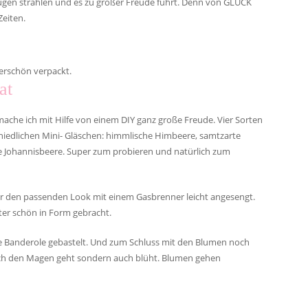
 Augen strahlen und es zu großer Freude führt. Denn von GLÜCK
eiten.
erschön verpackt.
at
mache ich mit Hilfe von einem DIY ganz große Freude. Vier Sorten
iedlichen Mini- Gläschen: himmlische Himbeere, samtzarte
ge Johannisbeere. Super zum probieren und natürlich zum
ür den passenden Look mit einem Gasbrenner leicht angesengt.
ter schön in Form gebracht.
ine Banderole gebastelt. Und zum Schluss mit den Blumen noch
urch den Magen geht sondern auch blüht. Blumen gehen