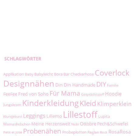
SCHLAGWÖRTER
Coverlock
Applikation
Babyleicht
Bora
Bär
Checkerhose
Baby
Designnähen
DIY
Din Din Handmade
Familie
Für Mama
Hoodie
Fred von Soho
FeeFee
Gesprächsstoff
Kinderkleidung
Kleid
Klimperklein
Jungskram
Lillestoff
Leggings
Lillemo
Lupita
Kluntjebunt
Ottobre
Meine Herzenswelt
Pech&Schwefel
Mamasliebchen
Nicki
Probenähen
RosaRosa
Probeplotten
Raglan
Petit et Jolie
Rock