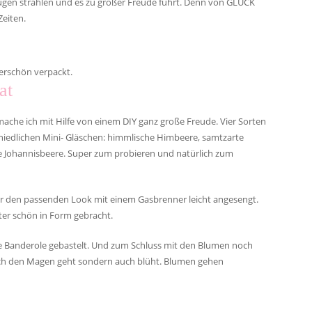
 Augen strahlen und es zu großer Freude führt. Denn von GLÜCK
eiten.
erschön verpackt.
at
mache ich mit Hilfe von einem DIY ganz große Freude. Vier Sorten
iedlichen Mini- Gläschen: himmlische Himbeere, samtzarte
ge Johannisbeere. Super zum probieren und natürlich zum
ür den passenden Look mit einem Gasbrenner leicht angesengt.
ter schön in Form gebracht.
ine Banderole gebastelt. Und zum Schluss mit den Blumen noch
urch den Magen geht sondern auch blüht. Blumen gehen