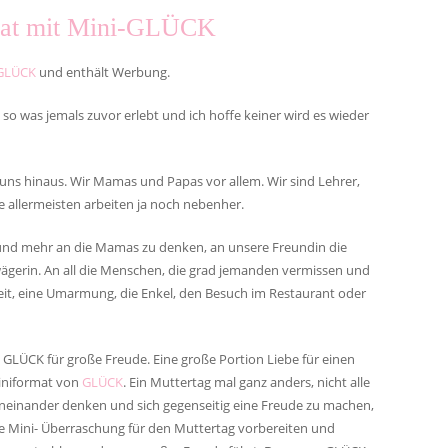
rmat mit Mini-GLÜCK
GLÜCK
und enthält Werbung.
 so was jemals zuvor erlebt und ich hoffe keiner wird es wieder
 uns hinaus. Wir Mamas und Papas vor allem. Wir sind Lehrer,
ie allermeisten arbeiten ja noch nebenher.
und mehr an die Mamas zu denken, an unsere Freundin die
ägerin. An all die Menschen, die grad jemanden vermissen und
eit, eine Umarmung, die Enkel, den Besuch im Restaurant oder
 GLÜCK für große Freude. Eine große Portion Liebe für einen
iniformat von
GLÜCK
. Ein Muttertag mal ganz anders, nicht alle
einander denken und sich gegenseitig eine Freude zu machen,
ine Mini- Überraschung für den Muttertag vorbereiten und