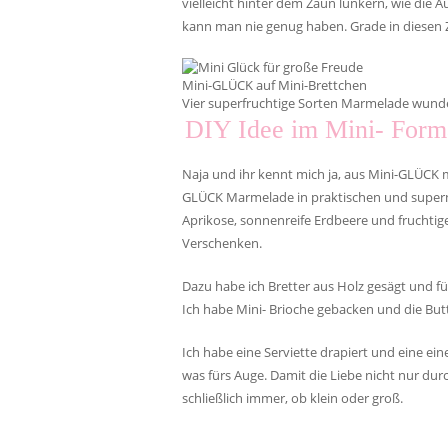
vielleicht hinter dem Zaun lünkern, wie die
kann man nie genug haben. Grade in diesen Z
Mini-GLÜCK auf Mini-Brettchen
Vier superfruchtige Sorten Marmelade wund
DIY Idee im Mini- Form
Naja und ihr kennt mich ja, aus Mini-GLÜCK 
GLÜCK Marmelade in praktischen und supern
Aprikose, sonnenreife Erdbeere und fruchti
Verschenken.
Dazu habe ich Bretter aus Holz gesägt und f
Ich habe Mini- Brioche gebacken und die But
Ich habe eine Serviette drapiert und eine e
was fürs Auge. Damit die Liebe nicht nur d
schließlich immer, ob klein oder groß.