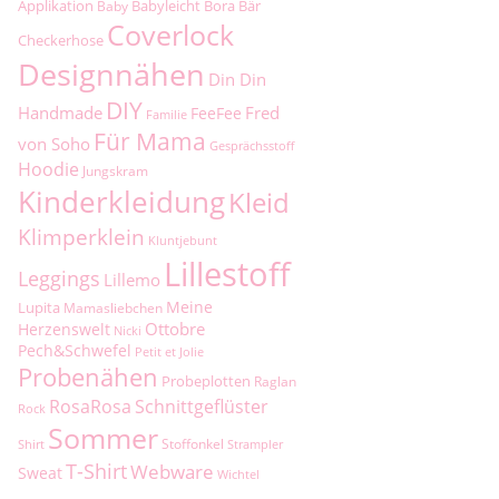
Applikation
Babyleicht
Bora
Bär
Baby
Coverlock
Checkerhose
Designnähen
Din Din
DIY
Handmade
Fred
FeeFee
Familie
Für Mama
von Soho
Gesprächsstoff
Hoodie
Jungskram
Kinderkleidung
Kleid
Klimperklein
Kluntjebunt
Lillestoff
Leggings
Lillemo
Meine
Lupita
Mamasliebchen
Ottobre
Herzenswelt
Nicki
Pech&Schwefel
Petit et Jolie
Probenähen
Probeplotten
Raglan
RosaRosa
Schnittgeflüster
Rock
Sommer
Stoffonkel
Shirt
Strampler
T-Shirt
Webware
Sweat
Wichtel