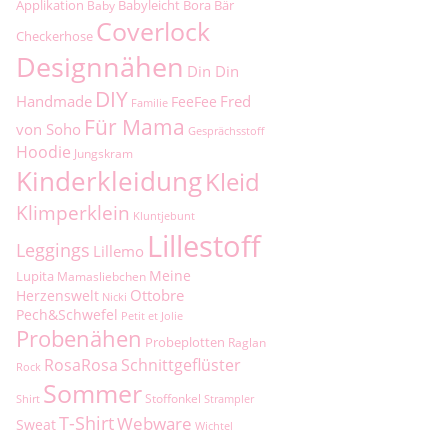
Applikation
Babyleicht
Bora
Bär
Baby
Coverlock
Checkerhose
Designnähen
Din Din
DIY
Handmade
Fred
FeeFee
Familie
Für Mama
von Soho
Gesprächsstoff
Hoodie
Jungskram
Kinderkleidung
Kleid
Klimperklein
Kluntjebunt
Lillestoff
Leggings
Lillemo
Meine
Lupita
Mamasliebchen
Ottobre
Herzenswelt
Nicki
Pech&Schwefel
Petit et Jolie
Probenähen
Probeplotten
Raglan
RosaRosa
Schnittgeflüster
Rock
Sommer
Stoffonkel
Shirt
Strampler
T-Shirt
Webware
Sweat
Wichtel