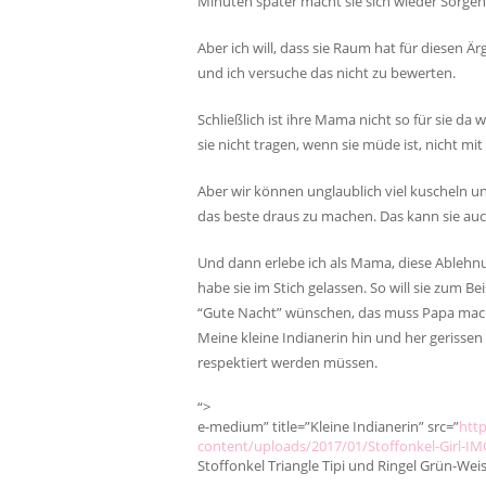
Minuten später macht sie sich wieder Sorgen 
Aber ich will, dass sie Raum hat für diesen Är
und ich versuche das nicht zu bewerten.
Schließlich ist ihre Mama nicht so für sie da
sie nicht tragen, wenn sie müde ist, nicht mit
Aber wir können unglaublich viel kuscheln u
das beste draus zu machen. Das kann sie auc
Und dann erlebe ich als Mama, diese Ablehnun
habe sie im Stich gelassen. So will sie zum Bei
“Gute Nacht” wünschen, das muss Papa mache
Meine kleine Indianerin hin und her gerissen
respektiert werden müssen.
“>
e-medium” title=”Kleine Indianerin” src=”
htt
content/uploads/2017/01/Stoffonkel-Girl-I
Stoffonkel Triangle Tipi und Ringel Grün-Weis