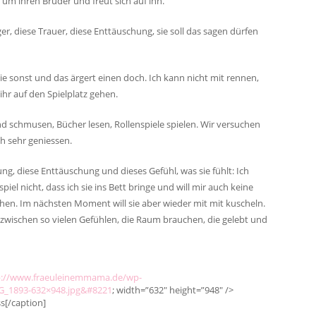
um ihren Bruder und freut sich auf ihn.
ger, diese Trauer, diese Enttäuschung, sie soll das sagen dürfen
 wie sonst und das ärgert einen doch. Ich kann nicht mit rennen,
 ihr auf den Spielplatz gehen.
nd schmusen, Bücher lesen, Rollenspiele spielen. Wir versuchen
h sehr geniessen.
g, diese Enttäuschung und dieses Gefühl, was sie fühlt: Ich
spiel nicht, dass ich sie ins Bett bringe und will mir auch keine
n. Im nächsten Moment will sie aber wieder mit mit kuscheln.
 zwischen so vielen Gefühlen, die Raum brauchen, die gelebt und
p://www.fraeuleinemmama.de/wp-
MG_1893-632×948.jpg&#8221
; width=”632″ height=”948″ />
s[/caption]