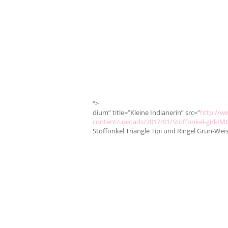
“>
dium” title=”Kleine Indianerin” src=”
http://w
content/uploads/2017/01/Stoffonkel-girl-I
Stoffonkel Triangle Tipi und Ringel Grün-Weis