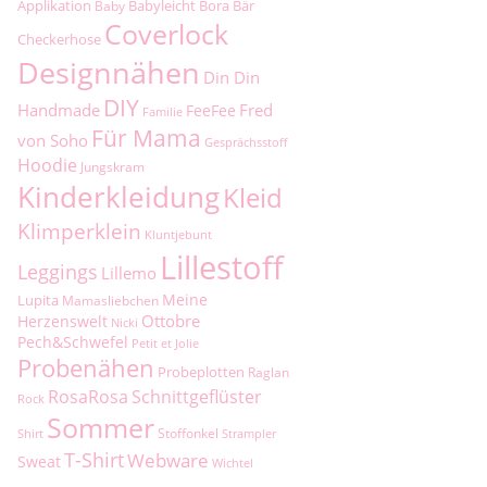
Applikation
Babyleicht
Bora
Bär
Baby
Coverlock
Checkerhose
Designnähen
Din Din
DIY
Handmade
Fred
FeeFee
Familie
Für Mama
von Soho
Gesprächsstoff
Hoodie
Jungskram
Kinderkleidung
Kleid
Klimperklein
Kluntjebunt
Lillestoff
Leggings
Lillemo
Meine
Lupita
Mamasliebchen
Ottobre
Herzenswelt
Nicki
Pech&Schwefel
Petit et Jolie
Probenähen
Probeplotten
Raglan
RosaRosa
Schnittgeflüster
Rock
Sommer
Stoffonkel
Shirt
Strampler
T-Shirt
Webware
Sweat
Wichtel