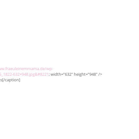
ww.fraeuleinemmama.de/wp-
MG_1822-632×948.jpg&#8221
; width=”632″ height=”948″ />
s[/caption]