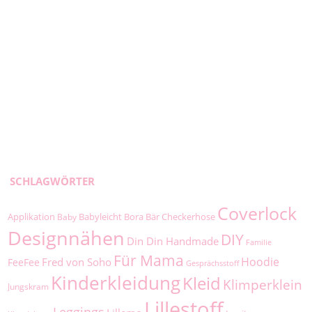
SCHLAGWÖRTER
Coverlock
Applikation
Babyleicht
Bora
Bär
Checkerhose
Baby
Designnähen
DIY
Din Din Handmade
Familie
Für Mama
Hoodie
Fred von Soho
FeeFee
Gesprächsstoff
Kinderkleidung
Kleid
Klimperklein
Jungskram
Lillestoff
Leggings