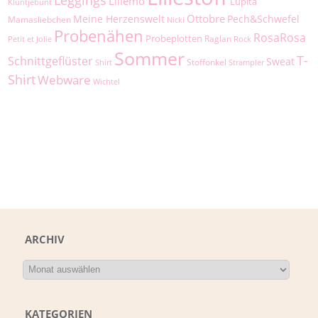
Lillemo
Lupita
Kluntjebunt
Ottobre
Meine Herzenswelt
Pech&Schwefel
Mamasliebchen
Nicki
Probenähen
RosaRosa
Probeplotten
Raglan
Petit et Jolie
Rock
Sommer
T-
Schnittgeflüster
Sweat
Stoffonkel
Shirt
Strampler
Shirt
Webware
Wichtel
ARCHIV
KATEGORIEN