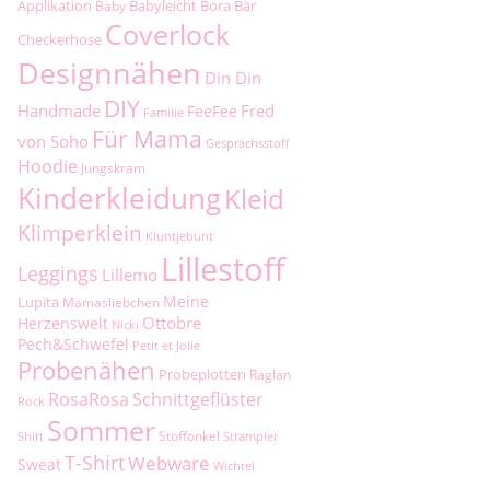
Applikation
Babyleicht
Bora
Bär
Baby
Coverlock
Checkerhose
Designnähen
Din Din
DIY
Handmade
Fred
FeeFee
Familie
Für Mama
von Soho
Gesprächsstoff
Hoodie
Jungskram
Kinderkleidung
Kleid
Klimperklein
Kluntjebunt
Lillestoff
Leggings
Lillemo
Meine
Lupita
Mamasliebchen
Ottobre
Herzenswelt
Nicki
Pech&Schwefel
Petit et Jolie
Probenähen
Probeplotten
Raglan
RosaRosa
Schnittgeflüster
Rock
Sommer
Stoffonkel
Shirt
Strampler
T-Shirt
Webware
Sweat
Wichtel