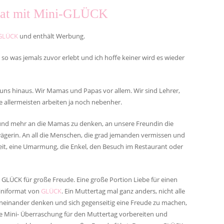
rmat mit Mini-GLÜCK
GLÜCK
und enthält Werbung.
 so was jemals zuvor erlebt und ich hoffe keiner wird es wieder
 uns hinaus. Wir Mamas und Papas vor allem. Wir sind Lehrer,
ie allermeisten arbeiten ja noch nebenher.
und mehr an die Mamas zu denken, an unsere Freundin die
ägerin. An all die Menschen, die grad jemanden vermissen und
eit, eine Umarmung, die Enkel, den Besuch im Restaurant oder
 GLÜCK für große Freude. Eine große Portion Liebe für einen
iniformat von
GLÜCK
. Ein Muttertag mal ganz anders, nicht alle
einander denken und sich gegenseitig eine Freude zu machen,
ine Mini- Überraschung für den Muttertag vorbereiten und