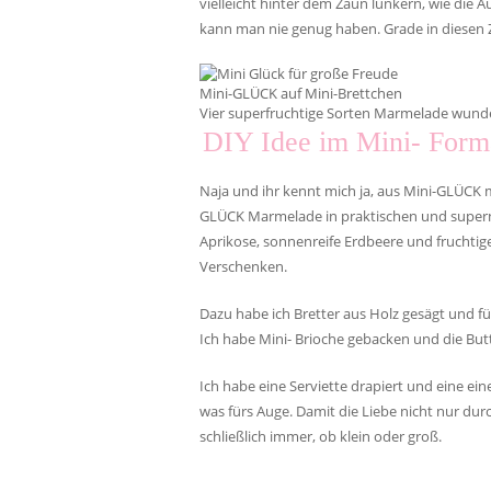
vielleicht hinter dem Zaun lünkern, wie die
kann man nie genug haben. Grade in diesen Z
Mini-GLÜCK auf Mini-Brettchen
Vier superfruchtige Sorten Marmelade wund
DIY Idee im Mini- Form
Naja und ihr kennt mich ja, aus Mini-GLÜCK 
GLÜCK Marmelade in praktischen und supern
Aprikose, sonnenreife Erdbeere und fruchti
Verschenken.
Dazu habe ich Bretter aus Holz gesägt und f
Ich habe Mini- Brioche gebacken und die But
Ich habe eine Serviette drapiert und eine e
was fürs Auge. Damit die Liebe nicht nur d
schließlich immer, ob klein oder groß.