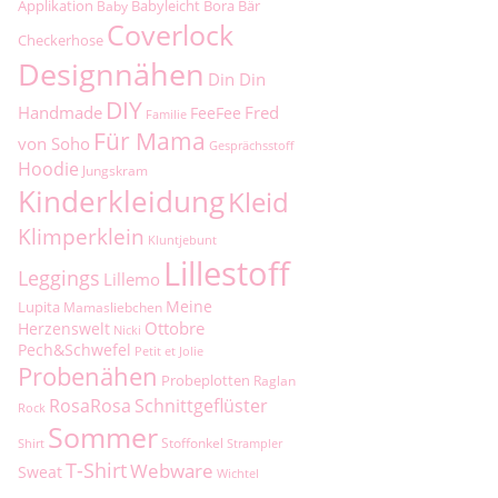
Applikation
Babyleicht
Bora
Bär
Baby
Coverlock
Checkerhose
Designnähen
Din Din
DIY
Handmade
Fred
FeeFee
Familie
Für Mama
von Soho
Gesprächsstoff
Hoodie
Jungskram
Kinderkleidung
Kleid
Klimperklein
Kluntjebunt
Lillestoff
Leggings
Lillemo
Meine
Lupita
Mamasliebchen
Ottobre
Herzenswelt
Nicki
Pech&Schwefel
Petit et Jolie
Probenähen
Probeplotten
Raglan
RosaRosa
Schnittgeflüster
Rock
Sommer
Stoffonkel
Shirt
Strampler
T-Shirt
Webware
Sweat
Wichtel