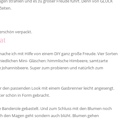
 Augen strahlen und es zu großer Freude führt. Denn von GLÜCK
eiten.
erschön verpackt.
at
mache ich mit Hilfe von einem DIY ganz große Freude. Vier Sorten
iedlichen Mini- Gläschen: himmlische Himbeere, samtzarte
ge Johannisbeere. Super zum probieren und natürlich zum
ür den passenden Look mit einem Gasbrenner leicht angesengt.
ter schön in Form gebracht.
ine Banderole gebastelt. Und zum Schluss mit den Blumen noch
urch den Magen geht sondern auch blüht. Blumen gehen