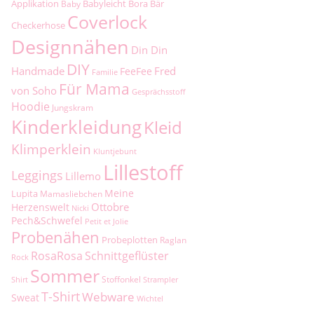
Applikation
Babyleicht
Bora
Bär
Baby
Coverlock
Checkerhose
Designnähen
Din Din
DIY
Handmade
Fred
FeeFee
Familie
Für Mama
von Soho
Gesprächsstoff
Hoodie
Jungskram
Kinderkleidung
Kleid
Klimperklein
Kluntjebunt
Lillestoff
Leggings
Lillemo
Meine
Lupita
Mamasliebchen
Ottobre
Herzenswelt
Nicki
Pech&Schwefel
Petit et Jolie
Probenähen
Probeplotten
Raglan
RosaRosa
Schnittgeflüster
Rock
Sommer
Stoffonkel
Shirt
Strampler
T-Shirt
Webware
Sweat
Wichtel