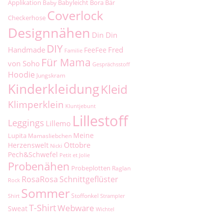
Applikation
Babyleicht
Bora
Bär
Baby
Coverlock
Checkerhose
Designnähen
Din Din
DIY
Handmade
Fred
FeeFee
Familie
Für Mama
von Soho
Gesprächsstoff
Hoodie
Jungskram
Kinderkleidung
Kleid
Klimperklein
Kluntjebunt
Lillestoff
Leggings
Lillemo
Meine
Lupita
Mamasliebchen
Ottobre
Herzenswelt
Nicki
Pech&Schwefel
Petit et Jolie
Probenähen
Probeplotten
Raglan
RosaRosa
Schnittgeflüster
Rock
Sommer
Stoffonkel
Shirt
Strampler
T-Shirt
Webware
Sweat
Wichtel