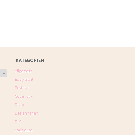
KATEGORIEN
Allgemein
Babyleicht
Bestickt
Coverlock
Deko
Designnähen
DIY
Fachleute