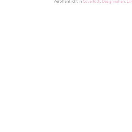
Veröffentlicht in
Coverlock
,
Designnähen
,
Lil