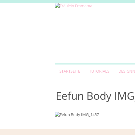
STARTSEITE
TUTORIALS
DESIGN
Eefun Body IM