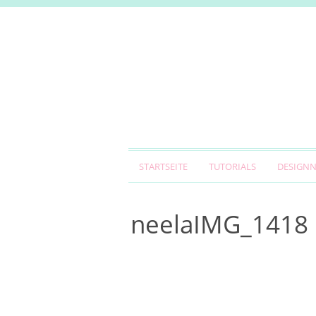
STARTSEITE
TUTORIALS
DESIGN
neelaIMG_1418