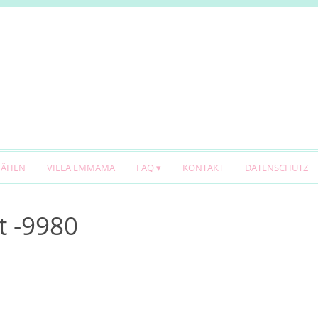
NÄHEN
VILLA EMMAMA
FAQ
KONTAKT
DATENSCHUTZ
t -9980