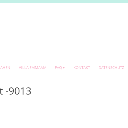
NÄHEN
VILLA EMMAMA
FAQ
KONTAKT
DATENSCHUTZ
t -9013