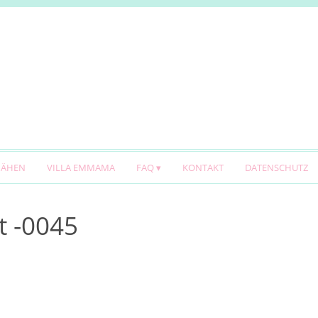
NÄHEN
VILLA EMMAMA
FAQ
KONTAKT
DATENSCHUTZ
t -0045