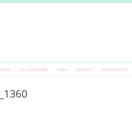
NÄHEN
VILLA EMMAMA
FAQ
KONTAKT
DATENSCHUTZ
_1360