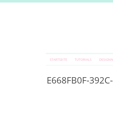
STARTSEITE
TUTORIALS
DESIGN
E668FB0F-392C