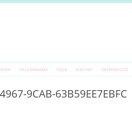
NÄHEN
VILLA EMMAMA
FAQ
KONTAKT
DATENSCHUTZ
-4967-9CAB-63B59EE7EBFC