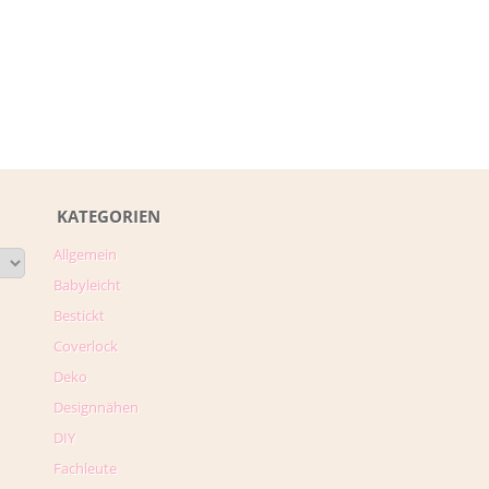
KATEGORIEN
Allgemein
Babyleicht
Bestickt
Coverlock
Deko
Designnähen
DIY
Fachleute